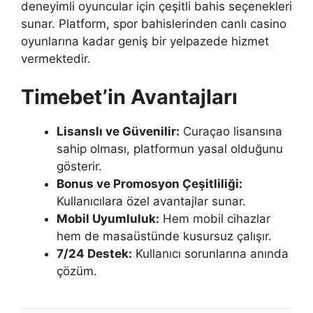
deneyimli oyuncular için çeşitli bahis seçenekleri
sunar. Platform, spor bahislerinden canlı casino
oyunlarına kadar geniş bir yelpazede hizmet
vermektedir.
Timebet’in Avantajları
Lisanslı ve Güvenilir:
Curaçao lisansına
sahip olması, platformun yasal olduğunu
gösterir.
Bonus ve Promosyon Çeşitliliği:
Kullanıcılara özel avantajlar sunar.
Mobil Uyumluluk:
Hem mobil cihazlar
hem de masaüstünde kusursuz çalışır.
7/24 Destek:
Kullanıcı sorunlarına anında
çözüm.