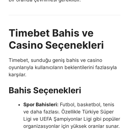
Timebet Bahis ve
Casino Seçenekleri
Timebet, sunduğu geniş bahis ve casino
oyunlarıyla kullanıcıların beklentilerini fazlasıyla
karşılar.
Bahis Seçenekleri
Spor Bahisleri:
Futbol, basketbol, tenis
ve daha fazlası. Özellikle Türkiye Süper
Ligi ve UEFA Şampiyonlar Ligi gibi popüler
organizasyonlar için yüksek oranlar sunar.