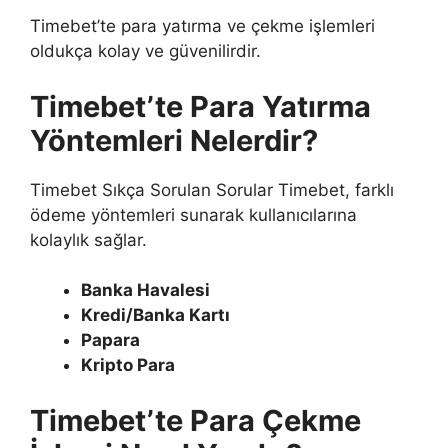
Timebet’te para yatırma ve çekme işlemleri
oldukça kolay ve güvenilirdir.
Timebet’te Para Yatırma
Yöntemleri Nelerdir?
Timebet Sıkça Sorulan Sorular Timebet, farklı
ödeme yöntemleri sunarak kullanıcılarına
kolaylık sağlar.
Banka Havalesi
Kredi/Banka Kartı
Papara
Kripto Para
Timebet’te Para Çekme