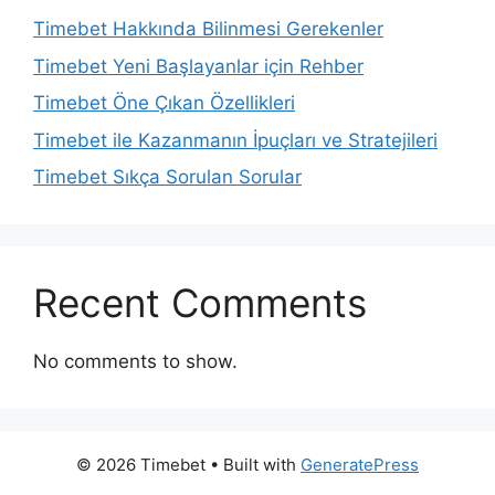
Timebet Hakkında Bilinmesi Gerekenler
Timebet Yeni Başlayanlar için Rehber
Timebet Öne Çıkan Özellikleri
Timebet ile Kazanmanın İpuçları ve Stratejileri
Timebet Sıkça Sorulan Sorular
Recent Comments
No comments to show.
© 2026 Timebet
• Built with
GeneratePress