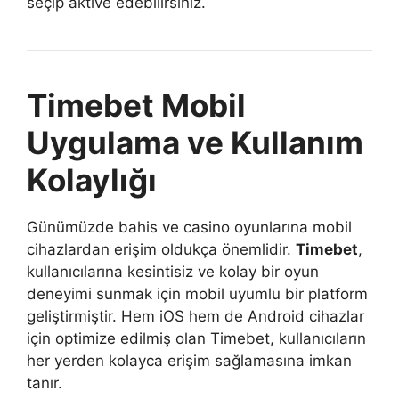
seçip aktive edebilirsiniz.
Timebet Mobil
Uygulama ve Kullanım
Kolaylığı
Günümüzde bahis ve casino oyunlarına mobil
cihazlardan erişim oldukça önemlidir.
Timebet
,
kullanıcılarına kesintisiz ve kolay bir oyun
deneyimi sunmak için mobil uyumlu bir platform
geliştirmiştir. Hem iOS hem de Android cihazlar
için optimize edilmiş olan Timebet, kullanıcıların
her yerden kolayca erişim sağlamasına imkan
tanır.