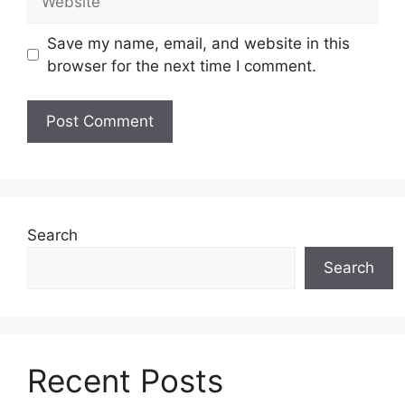
Save my name, email, and website in this
browser for the next time I comment.
Search
Search
Recent Posts