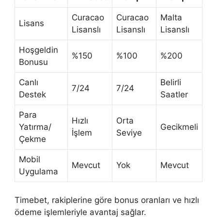
Curacao
Curacao
Malta
Lisans
Lisanslı
Lisanslı
Lisanslı
Hoşgeldin
%150
%100
%200
Bonusu
Canlı
Belirli
7/24
7/24
Destek
Saatler
Para
Hızlı
Orta
Yatırma/
Gecikmeli
İşlem
Seviye
Çekme
Mobil
Mevcut
Yok
Mevcut
Uygulama
Timebet, rakiplerine göre bonus oranları ve hızlı
ödeme işlemleriyle avantaj sağlar.