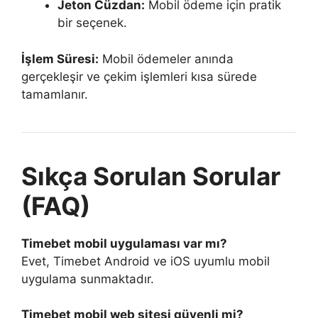
Jeton Cüzdan:
Mobil ödeme için pratik
bir seçenek.
İşlem Süresi:
Mobil ödemeler anında
gerçekleşir ve çekim işlemleri kısa sürede
tamamlanır.
Sıkça Sorulan Sorular
(FAQ)
Timebet mobil uygulaması var mı?
Evet, Timebet Android ve iOS uyumlu mobil
uygulama sunmaktadır.
Timebet mobil web sitesi güvenli mi?