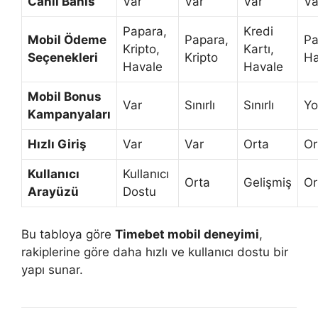
Canlı Bahis
Var
Var
Var
Va
Papara,
Kredi
Mobil Ödeme
Papara,
Pa
Kripto,
Kartı,
Seçenekleri
Kripto
Ha
Havale
Havale
Mobil Bonus
Var
Sınırlı
Sınırlı
Yo
Kampanyaları
Hızlı Giriş
Var
Var
Orta
Or
Kullanıcı
Kullanıcı
Orta
Gelişmiş
Or
Arayüzü
Dostu
Bu tabloya göre
Timebet mobil deneyimi
,
rakiplerine göre daha hızlı ve kullanıcı dostu bir
yapı sunar.