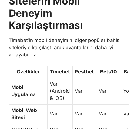
Sitelerin Mobil
Deneyim
Karşılaştırması
Timebet’in mobil deneyimini diğer popüler bahis
siteleriyle karşılaştırarak avantajlarını daha iyi
anlayabiliriz.
Özellikler
Timebet
Restbet
Bets10
B
Var
Mobil
(Android
Var
Var
Yo
Uygulama
& iOS)
Mobil Web
Var
Var
Var
Va
Sitesi