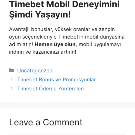
Timebet Mobil Deneyimini
Şimdi Yaşayın!
Avantajlı bonuslar, yüksek oranlar ve zengin
oyun seçenekleriyle Timebet’in mobil dünyasına
adım atın!
Hemen üye olun
, mobil uygulamayı
indirin ve kazancınızı artırın!
Categories
Uncategorized
Timebet Bonus ve Promosyonlar
Timebet Ödeme Yöntemleri
Leave a Comment