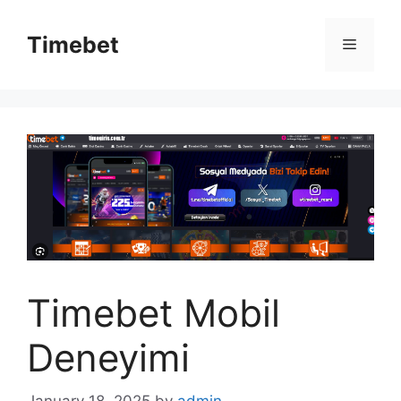
Skip
to
Timebet
Menu
content
Timebet Mobil
Deneyimi