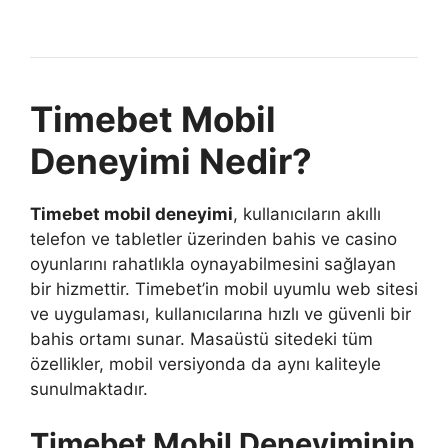
Timebet Mobil
Deneyimi Nedir?
Timebet mobil deneyimi
, kullanıcıların akıllı
telefon ve tabletler üzerinden bahis ve casino
oyunlarını rahatlıkla oynayabilmesini sağlayan
bir hizmettir. Timebet’in mobil uyumlu web sitesi
ve uygulaması, kullanıcılarına hızlı ve güvenli bir
bahis ortamı sunar. Masaüstü sitedeki tüm
özellikler, mobil versiyonda da aynı kaliteyle
sunulmaktadır.
Timebet Mobil Deneyiminin