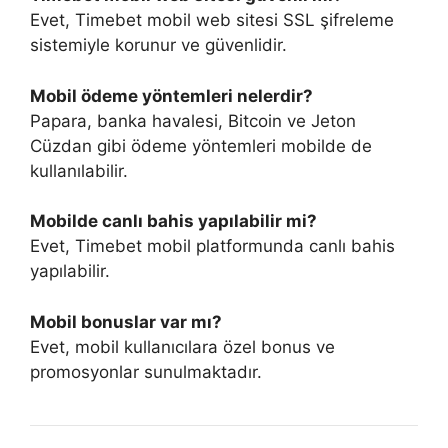
Evet, Timebet mobil web sitesi SSL şifreleme
sistemiyle korunur ve güvenlidir.
Mobil ödeme yöntemleri nelerdir?
Papara, banka havalesi, Bitcoin ve Jeton
Cüzdan gibi ödeme yöntemleri mobilde de
kullanılabilir.
Mobilde canlı bahis yapılabilir mi?
Evet, Timebet mobil platformunda canlı bahis
yapılabilir.
Mobil bonuslar var mı?
Evet, mobil kullanıcılara özel bonus ve
promosyonlar sunulmaktadır.